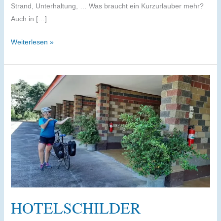
Strand, Unterhaltung, … Was braucht ein Kurzurlauber mehr?
Auch in […]
Update
Weiterlesen »
2026:
Koh
Samed
–
familienfreundlicher
Strand
oder
Party?
HOTELSCHILDER