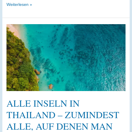
Koh
Weiterlesen »
Yao
Yai
und
Koh
Yao
Noi
–
kleine
erholsame
Inseln
zwischen
Krabi
ALLE INSELN IN
und
THAILAND – ZUMINDEST
Phuket
ALLE, AUF DENEN MAN