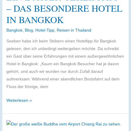
du
– DAS BESONDERE HOTEL
das
IN BANGKOK
richtige
Hotel
Bangkok
,
Blog
,
Hotel-Tipp
,
Reisen in Thailand
dazu
Soeben habe ich beim Stöbern einen Hoteltipp für Bangkok
gelesen, den ich unbedingt weitergeben möchte. Da schreibt
ein Gast über seine Erfahrungen mit einem außergewöhnlichen
Hotel in Bangkok: „Kaum ein Bangkok Besucher hat je davon
gehört, und auch wir wurden nur durch Zufall darauf
aufmerksam: Während einer abendlichen Bootsfahrt auf dem
Fluss der Könige, dem
Ein
Weiterlesen »
echter
Geheimtipp
–
das