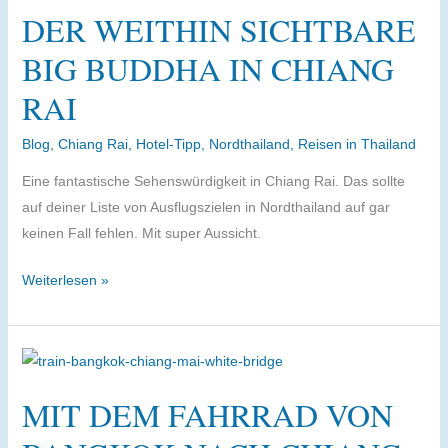
DER WEITHIN SICHTBARE
besondere
Hotel
BIG BUDDHA IN CHIANG
in
RAI
Bangkok
Blog
,
Chiang Rai
,
Hotel-Tipp
,
Nordthailand
,
Reisen in Thailand
Eine fantastische Sehenswürdigkeit in Chiang Rai. Das sollte
auf deiner Liste von Ausflugszielen in Nordthailand auf gar
keinen Fall fehlen. Mit super Aussicht.
Der
Weiterlesen »
weithin
sichtbare
Big
Buddha
MIT DEM FAHRRAD VON
in
Chiang