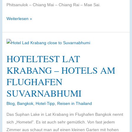
Phitsanulok – Chiang Mai – Chiang Rai – Mae Sai.
Thailand
Weiterlesen »
mit
dem
Auto
von
HOTELTEST LAT
Bangkok
nach
KRABANG – HOTELS AM
Mae
FLUGHAFEN
Sai
–
SUVARNABHUMI
Ein
Road-
Blog
,
Bangkok
,
Hotel-Tipp
,
Reisen in Thailand
Trip
Das Suphan Lake in Lat Krabang im Flughafen Bangkok nennt
mit
sich „Hometel“. Es ist auch sehr gemütlich. Von fast jedem
einer
Zimmer aus schaut man auf einen kleinen Garten mit hohen