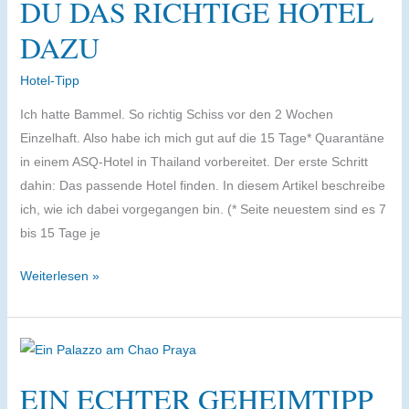
DU DAS RICHTIGE HOTEL
DAZU
Hotel-Tipp
Ich hatte Bammel. So richtig Schiss vor den 2 Wochen
Einzelhaft. Also habe ich mich gut auf die 15 Tage* Quarantäne
in einem ASQ-Hotel in Thailand vorbereitet. Der erste Schritt
dahin: Das passende Hotel finden. In diesem Artikel beschreibe
ich, wie ich dabei vorgegangen bin. (* Seite neuestem sind es 7
bis 15 Tage je
Quarantäne
Weiterlesen »
gut
überleben
–
so
EIN ECHTER GEHEIMTIPP
findest