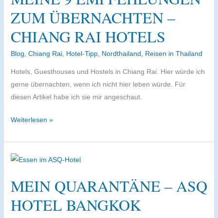
Essen,
ZUM ÜBERNACHTEN –
Ausruhen
CHIANG RAI HOTELS
vom
Essen.
Blog
,
Chiang Rai
,
Hotel-Tipp
,
Nordthailand
,
Reisen in Thailand
Hotels, Guesthouses und Hostels in Chiang Rai. Hier würde ich
gerne übernachten, wenn ich nicht hier leben würde. Für
diesen Artikel habe ich sie mir angeschaut.
Meine
Weiterlesen »
9
Empfehlungen
zum
Übernachten
MEIN QUARANTÄNE – ASQ
–
Chiang
HOTEL BANGKOK
Rai