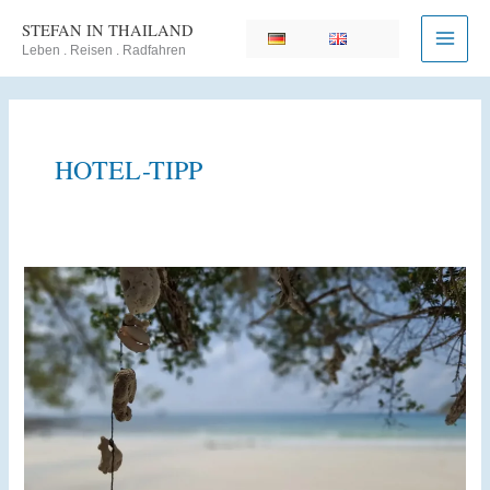
Zum
STEFAN IN THAILAND
Inhalt
Leben . Reisen . Radfahren
springen
HOTEL-TIPP