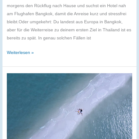
morgens den Rückflug nach Hause und suchst ein Hotel nah
am Flughafen Bangkok, damit die Anreise kurz und stressfrei
bleibt.Oder umgekehrt: Du landest aus Europa in Bangkok,
aber für die Weiterreise zu deinem ersten Ziel in Thailand ist es
bereits zu spät. In genau solchen Fällen ist
Vergleich
Weiterlesen »
Hotels
am
Flughafen
Bangkok
–
meine
Empfehlungen
für
eine
Nacht