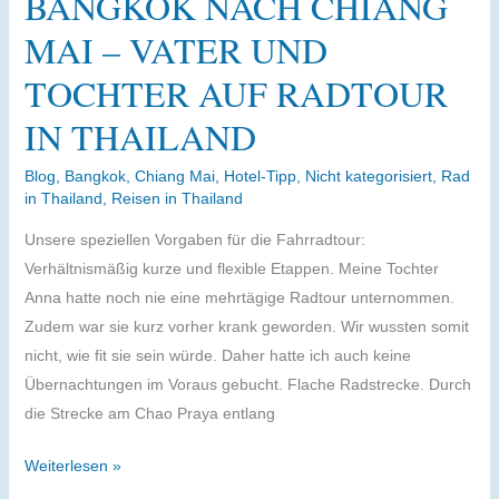
BANGKOK NACH CHIANG
Rai
MAI – VATER UND
TOCHTER AUF RADTOUR
IN THAILAND
Blog
,
Bangkok
,
Chiang Mai
,
Hotel-Tipp
,
Nicht kategorisiert
,
Rad
in Thailand
,
Reisen in Thailand
Unsere speziellen Vorgaben für die Fahrradtour:
Verhältnismäßig kurze und flexible Etappen. Meine Tochter
Anna hatte noch nie eine mehrtägige Radtour unternommen.
Zudem war sie kurz vorher krank geworden. Wir wussten somit
nicht, wie fit sie sein würde. Daher hatte ich auch keine
Übernachtungen im Voraus gebucht. Flache Radstrecke. Durch
die Strecke am Chao Praya entlang
Mit
Weiterlesen »
dem