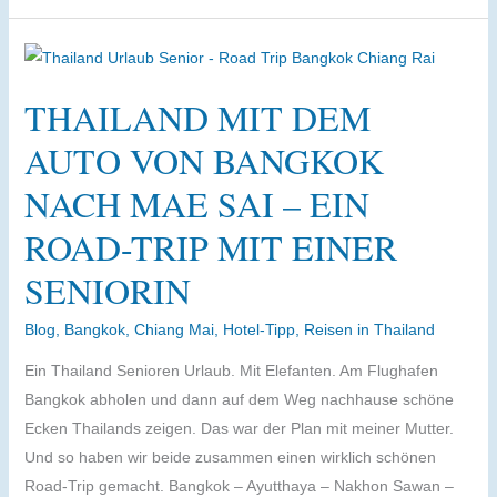
Fahrrad
von
Bangkok
THAILAND MIT DEM
nach
Chiang
AUTO VON BANGKOK
Mai
NACH MAE SAI – EIN
–
Vater
ROAD-TRIP MIT EINER
und
SENIORIN
Tochter
auf
Blog
,
Bangkok
,
Chiang Mai
,
Hotel-Tipp
,
Reisen in Thailand
Radtour
in
Ein Thailand Senioren Urlaub. Mit Elefanten. Am Flughafen
Thailand
Bangkok abholen und dann auf dem Weg nachhause schöne
Ecken Thailands zeigen. Das war der Plan mit meiner Mutter.
Und so haben wir beide zusammen einen wirklich schönen
Road-Trip gemacht. Bangkok – Ayutthaya – Nakhon Sawan –