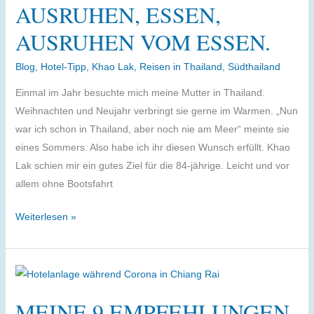
alle,
AUSRUHEN, ESSEN,
auf
AUSRUHEN VOM ESSEN.
denen
man
Blog
,
Hotel-Tipp
,
Khao Lak
,
Reisen in Thailand
,
Südthailand
übernachten
kann
Einmal im Jahr besuchte mich meine Mutter in Thailand.
Weihnachten und Neujahr verbringt sie gerne im Warmen. „Nun
war ich schon in Thailand, aber noch nie am Meer“ meinte sie
eines Sommers. Also habe ich ihr diesen Wunsch erfüllt. Khao
Lak schien mir ein gutes Ziel für die 84-jährige. Leicht und vor
allem ohne Bootsfahrt
Faul
Weiterlesen »
in
Khao
Lak
–
MEINE 9 EMPFEHLUNGEN
Ausruhen,