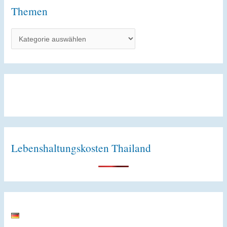
Themen
T
h
e
m
e
n
Lebenshaltungskosten Thailand