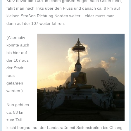
Kurz bevor die 1001 in einem großen Bogen nach Osten führt,
fährt man nach links über den Fluss und danach ca. 8 km auf
kleinen Straßen Richtung Norden weiter. Leider muss man
dann auf der 107 weiter fahren.
(Alternativ
könnte auch
bis hier auf
der 107 aus
der Stadt
raus
gefahren
werden.)
Nun geht es
ca. 53 km
zum Teil
leicht bergauf auf der Landstraße mit Seitenstreifen bis Chiang