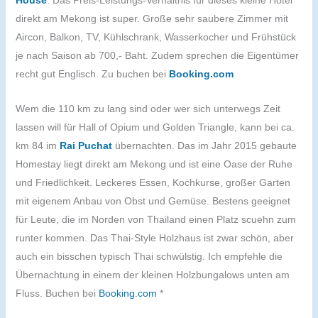
House
. Das Preis-Leistungs-Verhältnis für dieses kleine Hotel
direkt am Mekong ist super. Große sehr saubere Zimmer mit
Aircon, Balkon, TV, Kühlschrank, Wasserkocher und Frühstück
je nach Saison ab 700,- Baht. Zudem sprechen die Eigentümer
recht gut Englisch. Zu buchen bei
Booking.com
Wem die 110 km zu lang sind oder wer sich unterwegs Zeit
lassen will für Hall of Opium und Golden Triangle, kann bei ca.
km 84 im
Rai Puchat
übernachten. Das im Jahr 2015 gebaute
Homestay liegt direkt am Mekong und ist eine Oase der Ruhe
und Friedlichkeit. Leckeres Essen, Kochkurse, großer Garten
mit eigenem Anbau von Obst und Gemüse. Bestens geeignet
für Leute, die im Norden von Thailand einen Platz scuehn zum
runter kommen. Das Thai-Style Holzhaus ist zwar schön, aber
auch ein bisschen typisch Thai schwülstig. Ich empfehle die
Übernachtung in einem der kleinen Holzbungalows unten am
Fluss. Buchen bei
Booking.com
*