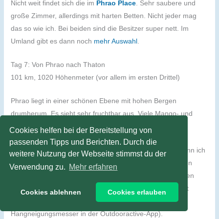
Nicht weit findet sich die im
Phrao Place
. Sehr saubere und
große Zimmer, allerdings mit harten Betten. Nicht jeder mag
das so wie ich. Bei beiden sind die Besitzer super nett. Im
Umland gibt es dann noch
mehr Auswahl
.
Tag 7: Von Phrao nach Thaton
101 km, 1020 Höhenmeter (vor allem im ersten Drittel)
Phrao liegt in einer schönen Ebene mit hohen Bergen
drumherum. Es sieht sehr fruchtbar aus. Viele Mango- und
Litschi-Plantagen säumen die Straßen.
Cookies helfen bei der Bereitstellung von
passenden Tipps und Berichten. Durch die
Dann plötzlich ein Warnschild: „Gefahr“ und „Achtung“ kann ich
weitere Nutzung der Webseite stimmst du der
lesen. Kurze Zeit später weiß ich, wovor gewarnt wurde. In
Verwendung zu.
Mehr erfahren
einer 20%-Rampe mit Kurven und schlechtem Belag haben
sogar Autofahrer Schwierigkeiten. Für mich wird da selbst
Cookies ablehnen
Cookies erlauben
schieben anstrengend. (Übrigens messe ich mit einem
Hangneigungsmesser in der Outdooractive-App).