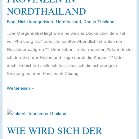
Thailand
NORDTHAILAND
online
beantragen
Blog
,
Nicht kategorisiert
,
Nordthailand
,
Rad in Thailand
„Der Morgennebel liegt wie eine weiche Decke über dem Tal
vor Phu Lang Ka.“ oder „Im sanften Abendlicht strahlen die
Reisfelder sattgrün.“? Oder lieber „In der rasanten Abfahrt teste
ich den Grip der Reifen und fliege durch die Kurven.“? Oder
doch „Erleichtert stelle ich fest, dass ich die schwierigste
Steigung auf dem Pass nach Chiang
Radtour
Weiterlesen »
durch
3
Provinzen
in
WIE WIRD SICH DER
Nordthailand