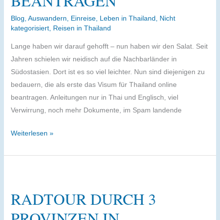
BEANTRAGEN
Blog
,
Auswandern
,
Einreise
,
Leben in Thailand
,
Nicht
kategorisiert
,
Reisen in Thailand
Lange haben wir darauf gehofft – nun haben wir den Salat. Seit
Jahren schielen wir neidisch auf die Nachbarländer in
Südostasien. Dort ist es so viel leichter. Nun sind diejenigen zu
bedauern, die als erste das Visum für Thailand online
beantragen. Anleitungen nur in Thai und Englisch, viel
Verwirrung, noch mehr Dokumente, im Spam landende
Thai
Weiterlesen »
e-
Visa
–
Das
RADTOUR DURCH 3
Visum
für
PROVINZEN IN