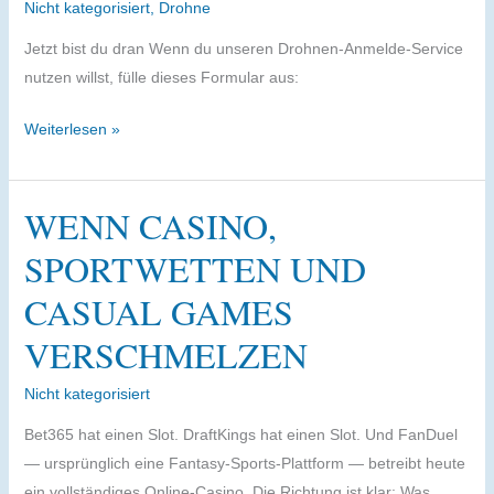
Nicht kategorisiert
,
Drohne
Jetzt bist du dran Wenn du unseren Drohnen-Anmelde-Service
nutzen willst, fülle dieses Formular aus:
Unser
Weiterlesen »
Service:
Wir
WENN CASINO,
registrieren
deine
SPORTWETTEN UND
Drohne
CASUAL GAMES
in
Thailand
VERSCHMELZEN
2026
Nicht kategorisiert
Bet365 hat einen Slot. DraftKings hat einen Slot. Und FanDuel
— ursprünglich eine Fantasy-Sports-Plattform — betreibt heute
ein vollständiges Online-Casino. Die Richtung ist klar: Was