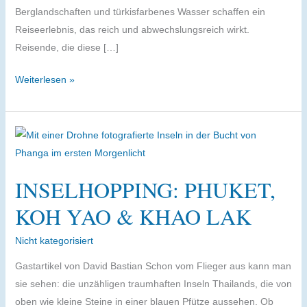
Berglandschaften und türkisfarbenes Wasser schaffen ein
Reiseerlebnis, das reich und abwechslungsreich wirkt.
Reisende, die diese […]
Tempel,
Weiterlesen »
Dschungel
und
tropische
Inseln
auf
INSELHOPPING: PHUKET,
einer
unvergesslichen
KOH YAO & KHAO LAK
Reise
erkunden
Nicht kategorisiert
Gastartikel von David Bastian Schon vom Flieger aus kann man
sie sehen: die unzähligen traumhaften Inseln Thailands, die von
oben wie kleine Steine in einer blauen Pfütze aussehen. Ob