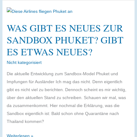
sich
der
Tourismus
WAS GIBT ES NEUES ZUR
in
Thailand
SANDBOX PHUKET? GIBT
verändern
ES ETWAS NEUES?
haben
nach
Nicht kategorisiert
Corona?
Experten
Die aktuelle Entwicklung zum Sandbox-Model Phuket und
antworten.
Impfungen für Ausländer Ich mag das nicht. Denn eigentlich
gibt es nicht viel zu berichten. Dennoch scheint es mir wichtig,
über den aktuellen Stand zu schreiben. Schauen wir mal, was
da zusammenkommt. Hier nochmal die Erklärung, was die
Sandbox eigentlich ist: Bald schon ohne Quarantäne nach
Thailand kommen?
Was
Weiterlesen »