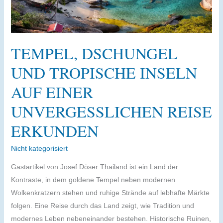
TEMPEL, DSCHUNGEL
UND TROPISCHE INSELN
AUF EINER
UNVERGESSLICHEN REISE
ERKUNDEN
Nicht kategorisiert
Gastartikel von Josef Döser Thailand ist ein Land der
Kontraste, in dem goldene Tempel neben modernen
Wolkenkratzern stehen und ruhige Strände auf lebhafte Märkte
folgen. Eine Reise durch das Land zeigt, wie Tradition und
modernes Leben nebeneinander bestehen. Historische Ruinen,