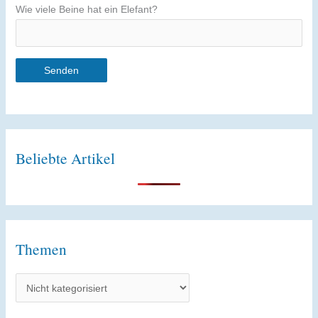
Wie viele Beine hat ein Elefant?
A
l
t
Beliebte Artikel
e
r
n
a
t
Themen
i
T
v
h
e