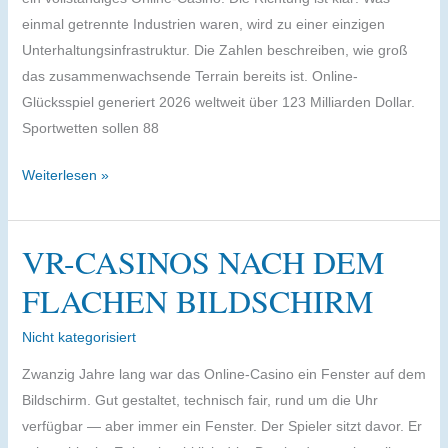
einmal getrennte Industrien waren, wird zu einer einzigen
Unterhaltungsinfrastruktur. Die Zahlen beschreiben, wie groß
das zusammenwachsende Terrain bereits ist. Online-
Glücksspiel generiert 2026 weltweit über 123 Milliarden Dollar.
Sportwetten sollen 88
Wenn
Weiterlesen »
Casino,
Sportwetten
VR-CASINOS NACH DEM
und
Casual
FLACHEN BILDSCHIRM
Games
verschmelzen
Nicht kategorisiert
Zwanzig Jahre lang war das Online-Casino ein Fenster auf dem
Bildschirm. Gut gestaltet, technisch fair, rund um die Uhr
verfügbar — aber immer ein Fenster. Der Spieler sitzt davor. Er