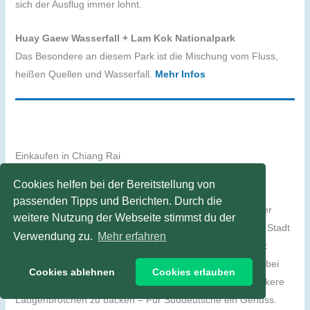
sich der Ausflug immer lohnt.
Huay Gaew Wasserfall + Lam Kok Nationalpark
Das Besondere an diesem Park ist die Mischung vom Fluss,
heißen Quellen und Wasserfall.
Mehr Infos
Einkaufen in Chiang Rai
Wo gibt es leckeres Brot in Chiang Rai?
Cookies helfen bei der Bereitstellung von
Ich glaube alle Deutschen, die länger im Ausland sind,
passenden Tipps und Berichten. Durch die
vermissen gutes Brot. Mittlerweile esse ich wieder häufiger
weitere Nutzung der Webseite stimmst du der
Brot, weil es lecker, nahrhaft und praktisch ist. Hier in der Stadt
Verwendung zu.
Mehr erfahren
gibt es meines Erachtens das beste Brot im
Tops-Market
(Central Plaza Einkaufszentrum, unteres Stockwerk) und bei
Cookies ablehnen
Cookies erlauben
der
German Backery
in Denha. Uwe schafft es sogar leckere
Laugenbrötchen zu backen – Für Süddeutsche ein Genuss.