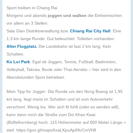
Sport treiben in Chiang Rai
Morgens und abends
joggen und walken
die Einheimischen
vor allem an 3 Stellen:
Sala Glan Distriktverwaltung bzw.
Chiang Rai City Hall
. Eine
1,3 km lange Runde. Gut beleuchtet. Toiletten vorhanden.
Alter Flugplatz.
Die Landebahn ist fast 2 km lang. Kein
Schatten.
Ko Loi Park
. Egal ob Joggen, Tennis, Fußball, Badminton,
Volleyball, Takraw, Boule oder Thai-Aerobic – hier wird in den
Abendstunden Sport betrieben.
Mein Tipp für Jogger: Die Runde um den Nong Bueng ist 1,95
km lang, liegt meist im Schatten und ist vom Autoverkehr
verschont. Wenig los. Wer sich fit fühlt (oder es werden will),
kann dann noch die Straße zum Doi Khao Kwai
(Büffelhornberg) hoch. 115 Höhenmeter auf 800 Meter Länge =
steil https://goo.gl/maps/kxaLKpuAp49cCmVH8