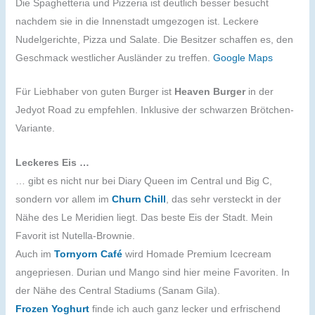
Die Spaghetteria und Pizzeria ist deutlich besser besucht
nachdem sie in die Innenstadt umgezogen ist. Leckere
Nudelgerichte, Pizza und Salate. Die Besitzer schaffen es, den
Geschmack westlicher Ausländer zu treffen.
Google Maps
Für Liebhaber von guten Burger ist
Heaven Burger
in der
Jedyot Road zu empfehlen. Inklusive der schwarzen Brötchen-
Variante.
Leckeres Eis …
… gibt es nicht nur bei Diary Queen im Central und Big C,
sondern vor allem im
Churn Chill
, das sehr versteckt in der
Nähe des Le Meridien liegt. Das beste Eis der Stadt. Mein
Favorit ist Nutella-Brownie.
Auch im
Tornyorn Café
wird Homade Premium Icecream
angepriesen. Durian und Mango sind hier meine Favoriten. In
der Nähe des Central Stadiums (Sanam Gila).
Frozen Yoghurt
finde ich auch ganz lecker und erfrischend