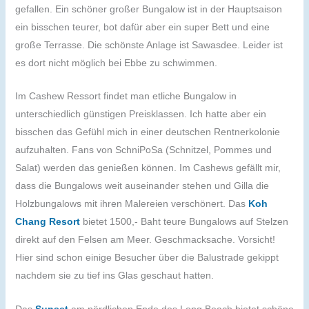
gefallen. Ein schöner großer Bungalow ist in der Hauptsaison
ein bisschen teurer, bot dafür aber ein super Bett und eine
große Terrasse. Die schönste Anlage ist Sawasdee. Leider ist
es dort nicht möglich bei Ebbe zu schwimmen.
Im Cashew Ressort findet man etliche Bungalow in
unterschiedlich günstigen Preisklassen. Ich hatte aber ein
bisschen das Gefühl mich in einer deutschen Rentnerkolonie
aufzuhalten. Fans von SchniPoSa (Schnitzel, Pommes und
Salat) werden das genießen können. Im Cashews gefällt mir,
dass die Bungalows weit auseinander stehen und Gilla die
Holzbungalows mit ihren Malereien verschönert. Das
Koh
Chang Resort
bietet 1500,- Baht teure Bungalows auf Stelzen
direkt auf den Felsen am Meer. Geschmacksache. Vorsicht!
Hier sind schon einige Besucher über die Balustrade gekippt
nachdem sie zu tief ins Glas geschaut hatten.
Das
Sunset
am nördlichen Ende des Long Beach bietet schöne