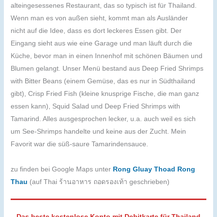
alteingesessenes Restaurant, das so typisch ist für Thailand.
Wenn man es von außen sieht, kommt man als Ausländer
nicht auf die Idee, dass es dort leckeres Essen gibt. Der
Eingang sieht aus wie eine Garage und man läuft durch die
Küche, bevor man in einen Innenhof mit schönen Bäumen und
Blumen gelangt. Unser Menü bestand aus Deep Fried Shrimps
with Bitter Beans (einem Gemüse, das es nur in Südthailand
gibt), Crisp Fried Fish (kleine knusprige Fische, die man ganz
essen kann), Squid Salad und Deep Fried Shrimps with
Tamarind. Alles ausgesprochen lecker, u.a. auch weil es sich
um See-Shrimps handelte und keine aus der Zucht. Mein
Favorit war die süß-saure Tamarindensauce.
zu finden bei Google Maps unter
Rong Gluay Thoad Rong
Thau
(auf Thai ร้านอาหาร ถอดรองเท้า geschrieben)
Das beste kostenlose Konto mit Debitkarte für Thailand