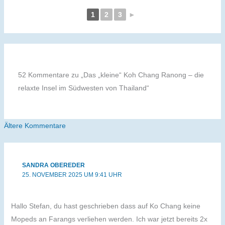
1
2
3
►
52 Kommentare zu „Das „kleine“ Koh Chang Ranong – die
relaxte Insel im Südwesten von Thailand“
Neuere
Ältere Kommentare
Kommentare
SANDRA OBEREDER
25. NOVEMBER 2025 UM 9:41 UHR
Hallo Stefan, du hast geschrieben dass auf Ko Chang keine
Mopeds an Farangs verliehen werden. Ich war jetzt bereits 2x