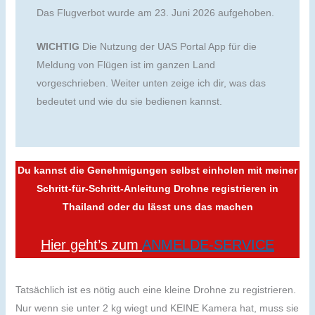
Das Flugverbot wurde am 23. Juni 2026 aufgehoben.
WICHTIG
Die Nutzung der UAS Portal App für die
Meldung von Flügen ist im ganzen Land
vorgeschrieben. Weiter unten zeige ich dir, was das
bedeutet und wie du sie bedienen kannst.
Du kannst die Genehmigungen selbst einholen mit meiner
Schritt-für-Schritt-Anleitung Drohne registrieren in
Thailand oder du lässt uns das machen
Hier geht’s zum
ANMELDE-SERVICE
Tatsächlich ist es nötig auch eine kleine Drohne zu registrieren.
Nur wenn sie unter 2 kg wiegt und KEINE Kamera hat, muss sie