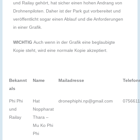
und Railay gehört, hat sicher einen hohen Andrang von
Drohnenpiloten. Daher ist der Park gut vorbereitet und
veröffentlicht sogar einen Ablauf und die Anforderungen
in einer Grafik.
WICHTIG
Auch wenn in der Grafik eine beglaubigte
Kopie steht, wird eine normale Kopie akzeptiert.
Bekannt
Name
Mailadresse
Telefo
als
Phi Phi
Hat
dronephiphi.np@gmail.com
075661
und
Noppharat
Railay
Thara –
Mu Ko Phi
Phi