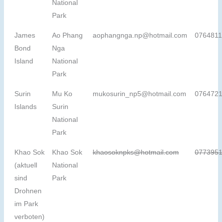
National
Park
James
Ao Phang
aophangnga.np@hotmail.com
076481
Bond
Nga
Island
National
Park
Surin
Mu Ko
mukosurin_np5@hotmail.com
076472
Islands
Surin
National
Park
Khao Sok
Khao Sok
khaosoknpks@hotmail.com
077395
(aktuell
National
sind
Park
Drohnen
im Park
verboten)