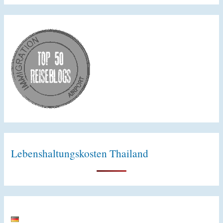
e
:
m
e
n
Lebenshaltungskosten Thailand