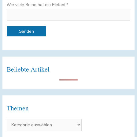
Wie viele Beine hat ein Elefant?
A
l
t
Beliebte Artikel
e
r
n
a
t
Themen
i
T
v
h
e