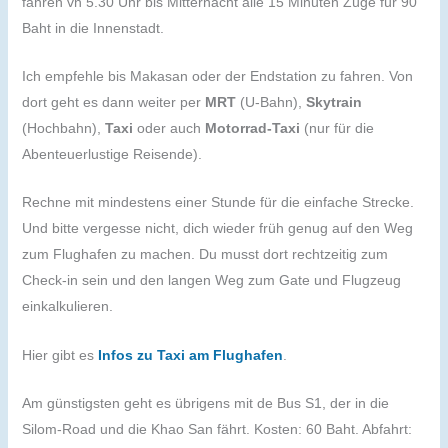
fahren vn 5.30 Uhr bis Mitternacht alle 15 Minuten Züge für 90
Baht in die Innenstadt.
Ich empfehle bis Makasan oder der Endstation zu fahren. Von
dort geht es dann weiter per
MRT
(U-Bahn),
Skytrain
(Hochbahn),
Taxi
oder auch
Motorrad-Taxi
(nur für die
Abenteuerlustige Reisende).
Rechne mit mindestens einer Stunde für die einfache Strecke.
Und bitte vergesse nicht, dich wieder früh genug auf den Weg
zum Flughafen zu machen. Du musst dort rechtzeitig zum
Check-in sein und den langen Weg zum Gate und Flugzeug
einkalkulieren.
Hier gibt es
Infos zu Taxi am Flughafen
.
Am günstigsten geht es übrigens mit de Bus S1, der in die
Silom-Road und die Khao San fährt. Kosten: 60 Baht. Abfahrt: