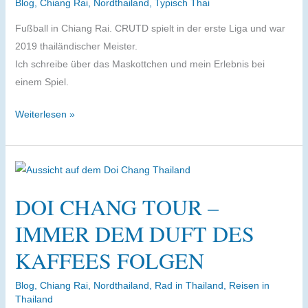
Blog
,
Chiang Rai
,
Nordthailand
,
Typisch Thai
–
eine
Fußball in Chiang Rai. CRUTD spielt in der erste Liga und war
Runde
2019 thailändischer Meister.
in
Ich schreibe über das Maskottchen und mein Erlebnis bei
den
einem Spiel.
Tee-
CRUTD
Weiterlesen »
Plantagen
von
Thoet
Thai
DOI CHANG TOUR –
IMMER DEM DUFT DES
KAFFEES FOLGEN
Blog
,
Chiang Rai
,
Nordthailand
,
Rad in Thailand
,
Reisen in
Thailand