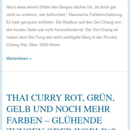
Nach etwa einem Drittel des Berges dachte ich „ist doch gar
nicht so schlimm, wie befürchtet.“ Klassische Fehleinschätzung.
Es kam genauso schlimm. Die Radtour auf den Doi Chang von
der kurzen Seite war echt herausfordernd. Der Doi Chang ist
neben dem Doi Tung der wohl wichtigste Berg in der Provinz
Chiang Rai. Über 1500 Meter
Doi
Weiterlesen »
Chang
Tour
–
immer
THAI CURRY ROT, GRÜN,
dem
Duft
GELB UND NOCH MEHR
des
FARBEN – GLÜHENDE
Kaffees
folgen