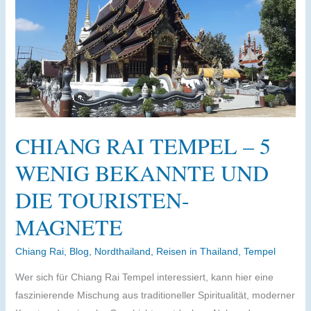
ehrliche
Einschätzung
nach
einigen
Jahren
CHIANG RAI TEMPEL – 5
WENIG BEKANNTE UND
DIE TOURISTEN-
MAGNETE
Chiang Rai
,
Blog
,
Nordthailand
,
Reisen in Thailand
,
Tempel
Wer sich für Chiang Rai Tempel interessiert, kann hier eine
faszinierende Mischung aus traditioneller Spiritualität, moderner