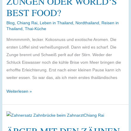
ZUNGEN ODER WORLD‘S
BEST FOOD?
Blog
,
Chiang Rai
,
Leben in Thailand
,
Nordthailand
,
Reisen in
Thailand
,
Thai-Küche
Mmmmmmh, lecker. Kokosnuss und exotische Aromen. Die
ersten Löffel sind verheißungsvoll. Dann wird es scharf. Die
Zunge brennt und Schweiß perlt auf der Stirn. Weder der
Schluck Eiswasser noch die kühle Brise vom Meer bringen die
erhoffte Erleichterung. Erst nach einer kleinen Pause kann ich
weiter essen. So war das, als ich mein erstes thailändisches
Thai
Weiterlesen »
Curry
rot,
grün,
gelb
ÄRGER MIT DEN ZÄHNEN
und