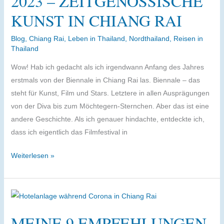
2023 – ZEITGENÖSSISCHE
Chiang
KUNST IN CHIANG RAI
Rai
Blog
,
Chiang Rai
,
Leben in Thailand
,
Nordthailand
,
Reisen in
Thailand
Wow! Hab ich gedacht als ich irgendwann Anfang des Jahres
erstmals von der Biennale in Chiang Rai las. Biennale – das
steht für Kunst, Film und Stars. Letztere in allen Ausprägungen
von der Diva bis zum Möchtegern-Sternchen. Aber das ist eine
andere Geschichte. Als ich genauer hindachte, entdeckte ich,
dass ich eigentlich das Filmfestival in
Thailand
Weiterlesen »
Biennale
2023
–
zeitgenössische
MEINE 9 EMPFEHLUNGEN
Kunst