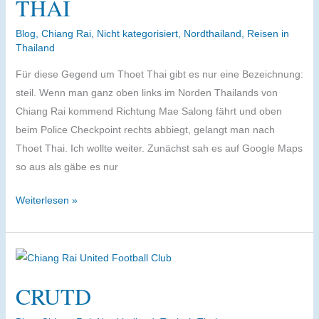
THAI
Blog
,
Chiang Rai
,
Nicht kategorisiert
,
Nordthailand
,
Reisen in
Thailand
Für diese Gegend um Thoet Thai gibt es nur eine Bezeichnung:
steil. Wenn man ganz oben links im Norden Thailands von
Chiang Rai kommend Richtung Mae Salong fährt und oben
beim Police Checkpoint rechts abbiegt, gelangt man nach
Thoet Thai. Ich wollte weiter. Zunächst sah es auf Google Maps
so aus als gäbe es nur
Im
Weiterlesen »
hintersten
Eck
der
Provinz
CRUTD
Chiang
Rai