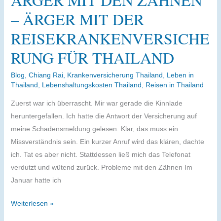
noch
– ÄRGER MIT DER
mehr
REISEKRANKENVERSICHE
Farben
–
RUNG FÜR THAILAND
glühende
Zungen
Blog
,
Chiang Rai
,
Krankenversicherung Thailand
,
Leben in
Thailand
,
Lebenshaltungskosten Thailand
,
Reisen in Thailand
oder
World‘s
Zuerst war ich überrascht. Mir war gerade die Kinnlade
Best
heruntergefallen. Ich hatte die Antwort der Versicherung auf
Food?
meine Schadensmeldung gelesen. Klar, das muss ein
Missverständnis sein. Ein kurzer Anruf wird das klären, dachte
ich. Tat es aber nicht. Stattdessen ließ mich das Telefonat
verdutzt und wütend zurück. Probleme mit den Zähnen Im
Januar hatte ich
Ärger
Weiterlesen »
mit