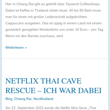
Hier in Chiang Rai gibt es gefühlt über Tausend Coffeeshops.
Dabei ist Kaffee in Thailand relativ teuer. 40 bis 80 Baht muss
man für einen mit großer Leidenschaft aufgebrühten
Cappuccino ausgeben. Das ist üppig in einem Land mit einem
gesetzlich geregelten Mindestlohn von unter 10 Euro – pro Tag.
Wenn ich den Barista zuschaue, wird
Thai
Weiterlesen »
Kaffee
–
Eine
Köstlichkeit
NETFLIX THAI CAVE
aus
den
RESCUE – ICH WAR DABEI
Bergen
Blog
,
Chiang Rai
,
Nordthailand
Am 22. September 2022 wurde die Netflix Mini-Serie „Thai