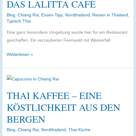
DAS LALITTA CAFÉ
Hotels
Blog
,
Chiang Rai
,
Essen-Tipp
,
Nordthailand
,
Reisen in Thailand
,
Typisch Thai
Eine ganz besondere Umgebung wurde hier für ein Restaurant
geschaffen. Ein verzauberter Feenwald mit Wasserfall.
Chiang
Weiterlesen »
Rai
ist
um
eine
THAI KAFFEE – EINE
Attraktion
reicher
KÖSTLICHKEIT AUS DEN
–
BERGEN
das
Lalitta
Blog
,
Chiang Rai
,
Nordthailand
,
Thai-Küche
Café