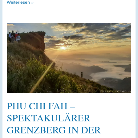
Drohnen-
Weiterlesen »
Tipp
für
Chiang
Rai:
So
fliegst
du
legal
am
White
Temple
PHU CHI FAH –
SPEKTAKULÄRER
GRENZBERG IN DER