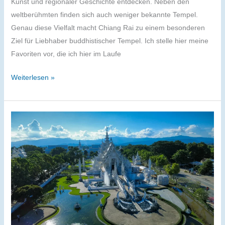
Kunst und regionaler Geschichte entdecken. Neben den
weltberühmten finden sich auch weniger bekannte Tempel.
Genau diese Vielfalt macht Chiang Rai zu einem besonderen
Ziel für Liebhaber buddhistischer Tempel. Ich stelle hier meine
Favoriten vor, die ich hier im Laufe
Chiang
Weiterlesen »
Rai
Tempel
–
5
wenig
bekannte
und
die
Touristen-
Magnete