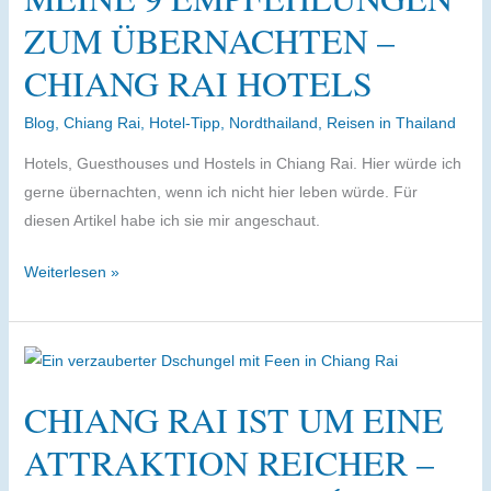
in
ZUM ÜBERNACHTEN –
Chiang
CHIANG RAI HOTELS
Rai
Blog
,
Chiang Rai
,
Hotel-Tipp
,
Nordthailand
,
Reisen in Thailand
Hotels, Guesthouses und Hostels in Chiang Rai. Hier würde ich
gerne übernachten, wenn ich nicht hier leben würde. Für
diesen Artikel habe ich sie mir angeschaut.
Meine
Weiterlesen »
9
Empfehlungen
zum
Übernachten
CHIANG RAI IST UM EINE
–
Chiang
ATTRAKTION REICHER –
Rai