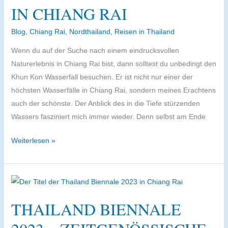
IN CHIANG RAI
Provinz
Chiang
Blog
,
Chiang Rai
,
Nordthailand
,
Reisen in Thailand
Rai
Wenn du auf der Suche nach einem eindrucksvollen
Naturerlebnis in Chiang Rai bist, dann solltest du unbedingt den
Khun Kon Wasserfall besuchen. Er ist nicht nur einer der
höchsten Wasserfälle in Chiang Rai, sondern meines Erachtens
auch der schönste. Der Anblick des in die Tiefe stürzenden
Wassers fasziniert mich immer wieder. Denn selbst am Ende
Khun
Weiterlesen »
Kon
–
der
schönste
THAILAND BIENNALE
Wasserfall
in