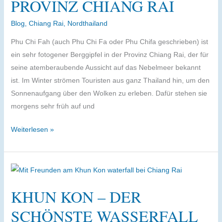
PROVINZ CHIANG RAI
Blog
,
Chiang Rai
,
Nordthailand
Phu Chi Fah (auch Phu Chi Fa oder Phu Chifa geschrieben) ist
ein sehr fotogener Berggipfel in der Provinz Chiang Rai, der für
seine atemberaubende Aussicht auf das Nebelmeer bekannt
ist. Im Winter strömen Touristen aus ganz Thailand hin, um den
Sonnenaufgang über den Wolken zu erleben. Dafür stehen sie
morgens sehr früh auf und
Phu
Weiterlesen »
Chi
Fah
–
spektakulärer
KHUN KON – DER
Grenzberg
in
SCHÖNSTE WASSERFALL
der