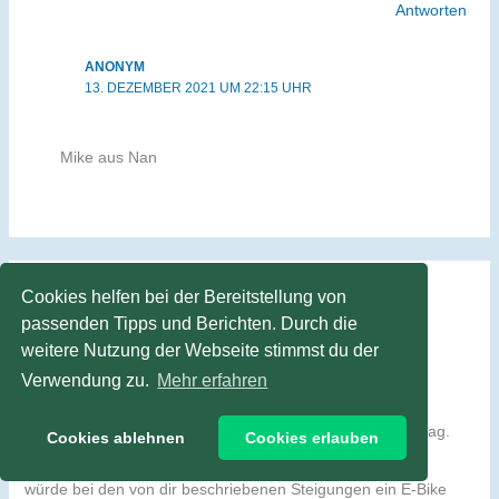
Antworten
ANONYM
13. DEZEMBER 2021 UM 22:15 UHR
Mike aus Nan
Cookies helfen bei der Bereitstellung von
BERND
passenden Tipps und Berichten. Durch die
1. NOVEMBER 2021 UM 13:00 UHR
weitere Nutzung der Webseite stimmst du der
Verwendung zu.
Mehr erfahren
Hallo Stefan,
wieder ein sehr interessanter und toll geschriebener Beitrag.
Cookies ablehnen
Cookies erlauben
Ich bin zwar nicht so ein ambitionierter Fahrradfahrer (ich
würde bei den von dir beschriebenen Steigungen ein E-Bike