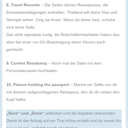
8. Travel Records
– Die Seiten deines Reisepasses, die
Einreisebestätigungen enthalten. Thailand will deine Visa und
Stempel sehen. Zeig sie ihnen. Wenn du keine hast, schicke
eine leere Seite.
Das wirkt irgendwie lustig, die Botschaftsmitarbeiter haben das
aber bei einer vor-Ort-Beantragung eines Visums auch
gecheckt.
9. Current Residency
– Noch mal die Datei mit dem
Personalausweis hochladen.
10. Picture holding the passport
– Mache ein Selfie von dir
mit deinem aufgeschlagenen Reisepass, den du dir neben den
Kopf hältst.
„Save“ und „Done“
anklicken und die Angaben überprüfen.
Damit ist der Antrag auf ein Thai eVisa erstellt und du musst ihn
nur noch mit
„submit now“
abschicken.