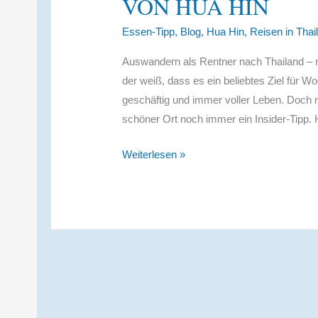
VON HUA HIN
Essen-Tipp
,
Blog
,
Hua Hin
,
Reisen in Thai
Auswandern als Rentner nach Thailand – 
der weiß, dass es ein beliebtes Ziel für W
geschäftig und immer voller Leben. Doch nu
schöner Ort noch immer ein Insider-Tipp. 
Pranburi:
Weiterlesen »
Der
Insider-
Tipp
südlich
von
Hua
Hin