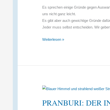
Es sprechen einige Gründe gegen Auswan
uns nicht ganz leicht.
Es gibt aber auch gewichtige Gründe dafür
Jeder muss selbst entscheiden. Wir geben
Was
Weiterlesen »
sind
die
Nachteile
beim
Auswandern
nach
Thailand?
PRANBURI: DER I