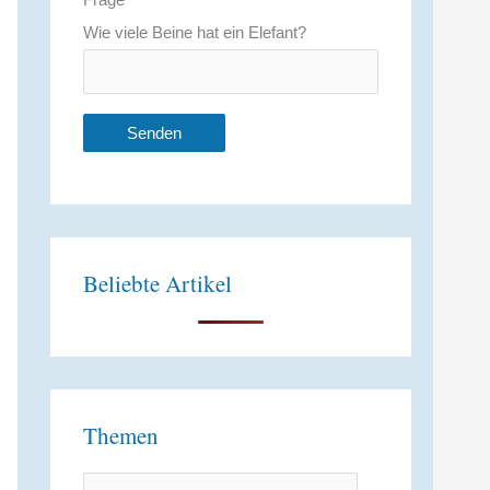
Wie viele Beine hat ein Elefant?
A
l
t
Beliebte Artikel
e
r
n
a
t
Themen
i
v
T