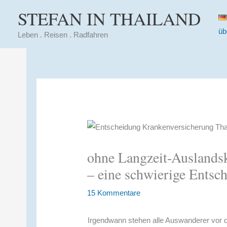
Zum
STEFAN IN THAILAND
Inhalt
üb
springen
Leben . Reisen . Radfahren
ohne Langzeit-Auslands
– eine schwierige Entsc
15 Kommentare
Irgendwann stehen alle Auswanderer vor d