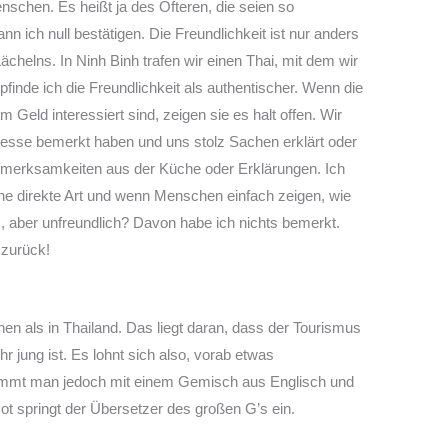
schen. Es heißt ja des Öfteren, die seien so
n ich null bestätigen. Die Freundlichkeit ist nur anders
Lächelns. In Ninh Binh trafen wir einen Thai, mit dem wir
finde ich die Freundlichkeit als authentischer. Wenn die
 Geld interessiert sind, zeigen sie es halt offen. Wir
teresse bemerkt haben und uns stolz Sachen erklärt oder
Aufmerksamkeiten aus der Küche oder Erklärungen. Ich
eine direkte Art und wenn Menschen einfach zeigen, wie
rs, aber unfreundlich? Davon habe ich nichts bemerkt.
 zurück!
en als in Thailand. Das liegt daran, dass der Tourismus
r jung ist. Es lohnt sich also, vorab etwas
kommt man jedoch mit einem Gemisch aus Englisch und
Not springt der Übersetzer des großen G’s ein.