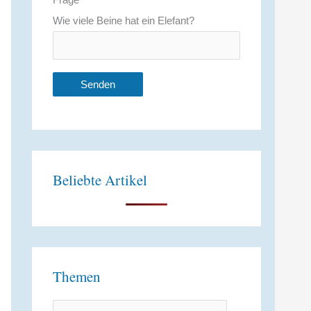
Wie viele Beine hat ein Elefant?
A
l
t
Beliebte Artikel
e
r
n
a
t
Themen
i
v
T