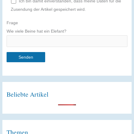
Ich bin damit einverstanden, dass meine Daten für die
Zusendung der Artikel gespeichert wird.
Frage
Wie viele Beine hat ein Elefant?
A
l
t
Beliebte Artikel
e
r
n
a
t
Themen