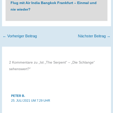
Flug mit Air India Bangkok Frankfurt – Einmal und
nie wieder?
←
Vorheriger Beitrag
Nächster Beitrag
→
2 Kommentare zu „Ist „The Serpent“ – „Die Schlange“
sehenswert?“
PETER B.
25. JULI 2021 UM 7:29 UHR