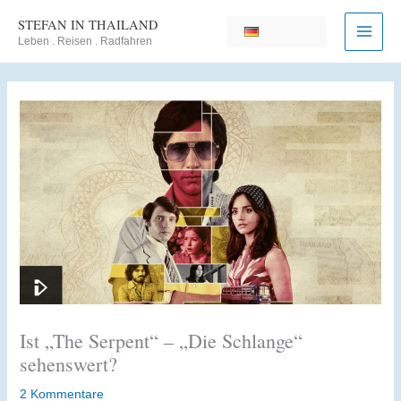
Zum
STEFAN IN THAILAND
Inhalt
Leben . Reisen . Radfahren
springen
Ist „The Serpent“ – „Die Schlange“
sehenswert?
2 Kommentare