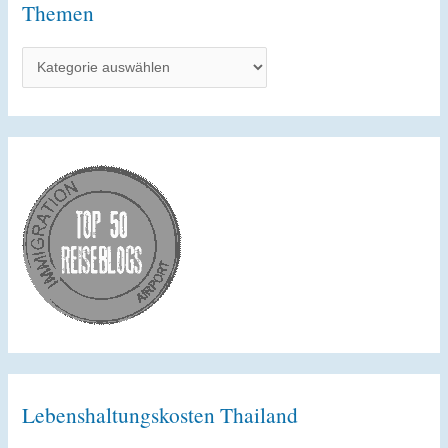
t
Themen
i
T
v
h
e
e
:
m
e
n
Lebenshaltungskosten Thailand