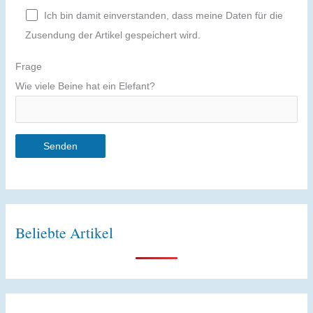
Ich bin damit einverstanden, dass meine Daten für die
Zusendung der Artikel gespeichert wird.
Frage
Wie viele Beine hat ein Elefant?
A
l
t
Beliebte Artikel
e
r
n
a