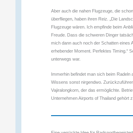
Aber auch die nahen Flugzeuge, die schon 
überfliegen, haben ihren Reiz. „Die Lands
Flugzeuge wären. Ich empfinde beim Anbli
Freude. Dass die schweren Dinger tatsäch
mich dann auch noch der Schatten eines Air
erhebender Moment. Perfektes Timing.“ Sch
unterwegs war.
Immerhin befindet man sich beim Radeln 
Wissens sonst nirgendwo. Zurückzuführen
Vajiralongkorn, der das ermöglichte. Betri
Unternehmen Airports of Thailand gehört 
Eine verrückte Idee für Radsportbegeiste