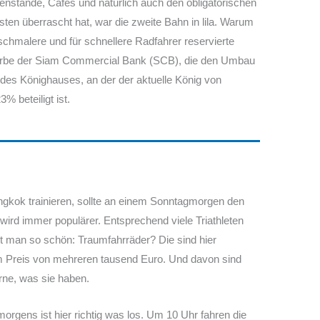
enstände, Cafés und natürlich auch den obligatorischen
sten überrascht hat, war die zweite Bahn in lila. Warum
schmalere und für schnellere Radfahrer reservierte
ausfarbe der Siam Commercial Bank (SCB), die den Umbau
 des Könighauses, an der der aktuelle König von
% beteiligt ist.
angkok trainieren, sollte an einem Sonntagmorgen den
wird immer populärer. Entsprechend viele Triathleten
agt man so schön: Traumfahrräder? Die sind hier
um Preis von mehreren tausend Euro. Und davon sind
rne, was sie haben.
rgens ist hier richtig was los. Um 10 Uhr fahren die