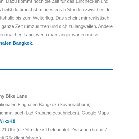
n. Dazu kommt noch die Zeit für das Einchecken und
 heißt du brauchst mindestens 5 Stunden zwischen der
shalle bis zum Weiterflug. Das scheint mir realistisch
ie ganze Zeit rumzusitzen und sich zu langweilen. Andere
fen machen kann, wenn man länger warten muss,
ghafen Bangkok
.
hy Bike Lane
ationalen Flughafen Bangkok (Suvarnabhumi)
manchmal auch Lad Krabang geschrieben). Google Maps
TWrkxK8
 21 Uhr (die Strecke ist beleuchtet. Zwischen 6 und 7
 Rücklicht fahren.)