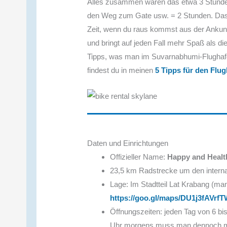
Alles zusammen wären das etwa 3 Stunde
den Weg zum Gate usw. = 2 Stunden. Das
Zeit, wenn du raus kommst aus der Ankunft
und bringt auf jeden Fall mehr Spaß als d
Tipps, was man im Suvarnabhumi-Flugha
findest du in meinen
5 Tipps für den Flu
Daten und Einrichtungen
Offizieller Name:
Happy and Healt
23,5 km Radstrecke um den intern
Lage: Im Stadtteil Lat Krabang (
https://goo.gl/maps/DU1j3fAVrf
Öffnungszeiten: jeden Tag von 6 bis
Uhr morgens muss man dennoch mit