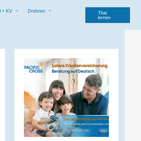
d + KV
Drohnen
Thai
lernen