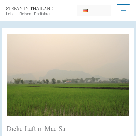
Zum
STEFAN IN THAILAND
Inhalt
Leben . Reisen . Radfahren
springen
Dicke Luft in Mae Sai