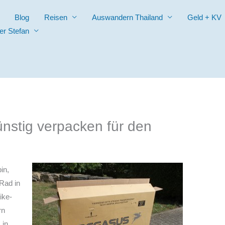
Blog
Reisen
Auswandern Thailand
Geld + KV
er Stefan
nstig verpacken für den
in,
Rad in
ike-
rn
 in