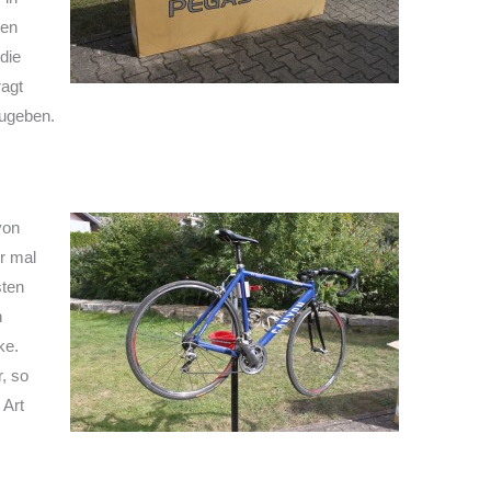
sen
die
ragt
zugeben.
von
r mal
sten
h
ke.
, so
 Art