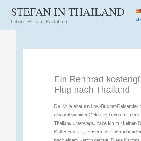
Zum
STEFAN IN THAILAND
Inhalt
üb
springen
Leben . Reisen . Radfahren
Ein Rennrad kostengü
Flug nach Thailand
Da ich ja eher ein Low-Budget-Reisender b
also mit weniger Geld und Luxus mit dem 
Thailand unterwegs, habe ich mir keinen B
Koffer gekauft, sondern bei Fahrradhändle
nach einem Karton gefragt. Diese Kartons,