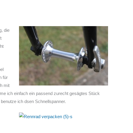
, die
t
ht
el
 für
h mit
me ich einfach ein passend zurecht gesägtes Stück
 benutze ich dsen Schnellspanner.