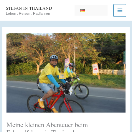
Zum
STEFAN IN THAILAND
Inhalt
Leben . Reisen . Radfahren
springen
Meine kleinen Abenteuer beim