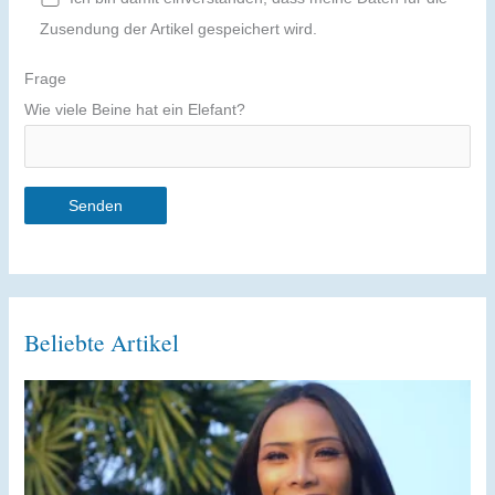
Zusendung der Artikel gespeichert wird.
Frage
Wie viele Beine hat ein Elefant?
A
l
t
Beliebte Artikel
e
r
n
a
t