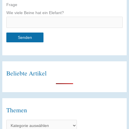
Frage
Wie viele Beine hat ein Elefant?
A
l
t
Beliebte Artikel
e
r
n
a
t
Themen
i
T
v